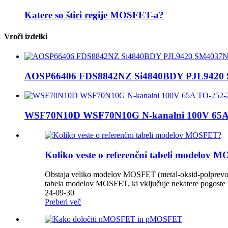
Katere so štiri regije MOSFET-a?
Vroči izdelki
AOSP66406 FDS8842NZ Si4840BDY PJL9420 S
WSF70N10D WSF70N10G N-kanalni 100V 65A 
Koliko veste o referenčni tabeli modelov
Obstaja veliko modelov MOSFET (metal-oksid-polprevodniš
tabela modelov MOSFET, ki vključuje nekatere pogoste m
24-09-30
Preberi več