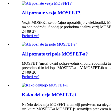
Ali poznate vezja MOSFET?
Vezja MOSFET se običajno uporabljajo v elektroniki, M
razpon področij. Spodaj je podrobna analiza vezij MOSFE
24-09-27
Preberi več
Ali poznate tri pole MOSFET-a?
MOSFET (metal-oksid-polprevodniški polprevodniški tranz
prevodnosti in izklopa MOSFET-a. . V MOSFET-ih napeto
24-09-26
Preberi več
Kako delujejo MOSFET-ji
Načelo delovanja MOSFET-a temelji predvsem na njegovih
struktura MOSFET-a MOSFET je sestavljen predvsem iz vr