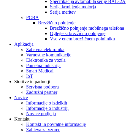
Specifikacija avtomobila serije BAT32A
Serija krmiljenja motorja
Serija meritev
PCBA
Brezžično polnjenje
Brezžično polnjenje mobilnega telefona
Oglejte si brezžično polnjenje
Vse v enem brezžičnem polnilniku
Aplikacija
Zabavna elektronika
Varnostne komunikacije
Elektronika za vozila
Pametna industrija
Smart Medical
IoT
Storitve in partnerji
Servisna podpora
Zadružni partner
Novice
Informacije o izdelkih
Informacije o industriji
Novice podjetja
Kontakt
Kontakt in povratne informacije
Zahteva za vzorec