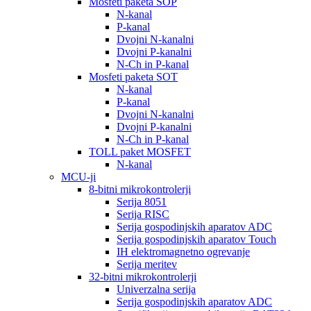
Mosfeti paketa SOP
N-kanal
P-kanal
Dvojni N-kanalni
Dvojni P-kanalni
N-Ch in P-kanal
Mosfeti paketa SOT
N-kanal
P-kanal
Dvojni N-kanalni
Dvojni P-kanalni
N-Ch in P-kanal
TOLL paket MOSFET
N-kanal
MCU-ji
8-bitni mikrokontrolerji
Serija 8051
Serija RISC
Serija gospodinjskih aparatov ADC
Serija gospodinjskih aparatov Touch
IH elektromagnetno ogrevanje
Serija meritev
32-bitni mikrokontrolerji
Univerzalna serija
Serija gospodinjskih aparatov ADC