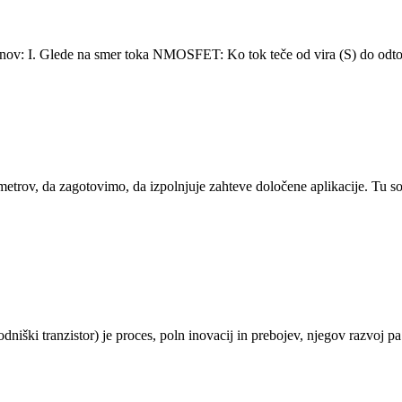
ov: I. Glede na smer toka NMOSFET: Ko tok teče od vira (S) do
rov, da zagotovimo, da izpolnjuje zahteve določene aplikacije. Tu so 
ki tranzistor) je proces, poln inovacij in prebojev, njegov razvoj pa 