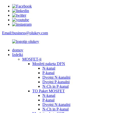
Email:
business@olukey.com
domov
Izdelki
MOSFET-ji
Mosfeti paketa DFN
N-kanal
P-kanal
Dvojni N-kanalni
Dvojni P-kanalni
N-Ch in P-kanal
TO Paket MOSFET
N-kanal
P-kanal
Dvojni N-kanalni
N-Ch in P-kanal