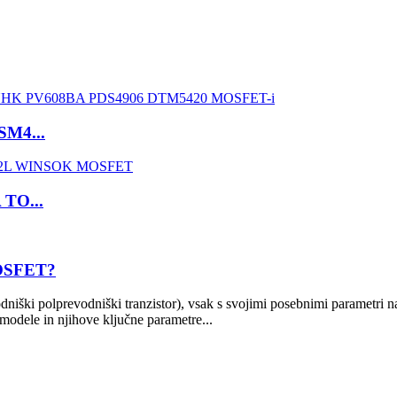
M4...
TO...
 MOSFET?
ki polprevodniški tranzistor), vsak s svojimi posebnimi parametri nap
odele in njihove ključne parametre...