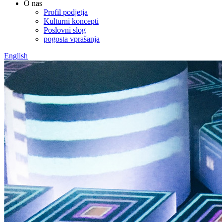
O nas
Profil podjetja
Kulturni koncepti
Poslovni slog
pogosta vprašanja
English