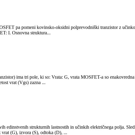
OSFET pa pomeni kovinsko-oksidni polprevodniški tranzistor z učink
T: I. Osnovna struktura...
istor) ima tri pole, ki so: Vrata: G, vrata MOSFET-a so enakovredna os
st vrat (Vgs) zazna ...
 edinstvenih strukturnih lastnostih in učinkih električnega polja. S
at (G), izvora (S), odtoka (D), ...