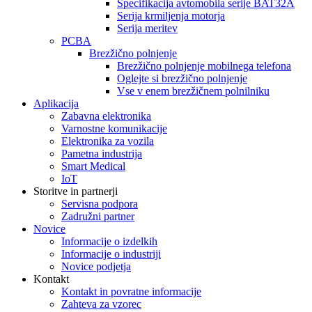
Specifikacija avtomobila serije BAT32A
Serija krmiljenja motorja
Serija meritev
PCBA
Brezžično polnjenje
Brezžično polnjenje mobilnega telefona
Oglejte si brezžično polnjenje
Vse v enem brezžičnem polnilniku
Aplikacija
Zabavna elektronika
Varnostne komunikacije
Elektronika za vozila
Pametna industrija
Smart Medical
IoT
Storitve in partnerji
Servisna podpora
Zadružni partner
Novice
Informacije o izdelkih
Informacije o industriji
Novice podjetja
Kontakt
Kontakt in povratne informacije
Zahteva za vzorec