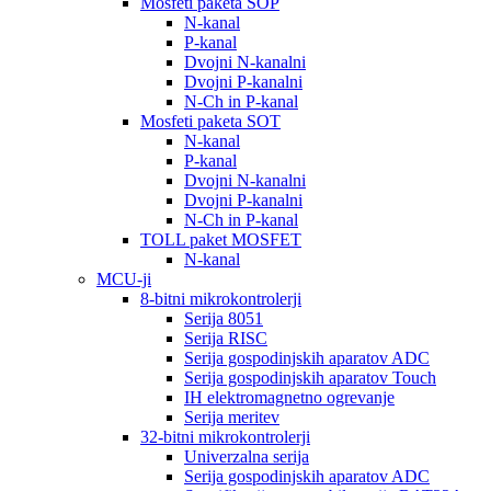
Mosfeti paketa SOP
N-kanal
P-kanal
Dvojni N-kanalni
Dvojni P-kanalni
N-Ch in P-kanal
Mosfeti paketa SOT
N-kanal
P-kanal
Dvojni N-kanalni
Dvojni P-kanalni
N-Ch in P-kanal
TOLL paket MOSFET
N-kanal
MCU-ji
8-bitni mikrokontrolerji
Serija 8051
Serija RISC
Serija gospodinjskih aparatov ADC
Serija gospodinjskih aparatov Touch
IH elektromagnetno ogrevanje
Serija meritev
32-bitni mikrokontrolerji
Univerzalna serija
Serija gospodinjskih aparatov ADC