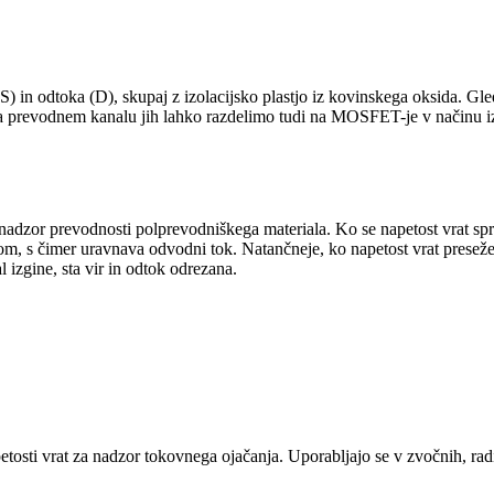
 (S) in odtoka (D), skupaj z izolacijsko plastjo iz kovinskega oksida. 
na prevodnem kanalu jih lahko razdelimo tudi na MOSFET-je v načinu iz
adzor prevodnosti polprevodniškega materiala. Ko se napetost vrat sp
m, s čimer uravnava odvodni tok. Natančneje, ko napetost vrat preseže
izgine, sta vir in odtok odrezana.
osti vrat za nadzor tokovnega ojačanja. Uporabljajo se v zvočnih, radi