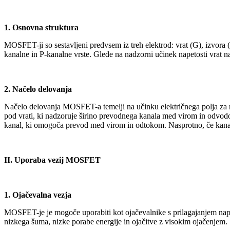
1. Osnovna struktura
MOSFET-ji so sestavljeni predvsem iz treh elektrod: vrat (G), izvora
kanalne in P-kanalne vrste. Glede na nadzorni učinek napetosti vrat 
2. Načelo delovanja
Načelo delovanja MOSFET-a temelji na učinku električnega polja za n
pod vrati, ki nadzoruje širino prevodnega kanala med virom in odvodo
kanal, ki omogoča prevod med virom in odtokom. Nasprotno, če kanal 
II. Uporaba vezij MOSFET
1. Ojačevalna vezja
MOSFET-je je mogoče uporabiti kot ojačevalnike s prilagajanjem napet
nizkega šuma, nizke porabe energije in ojačitve z visokim ojačenjem.