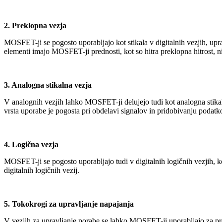
2. Preklopna vezja
MOSFET-ji se pogosto uporabljajo kot stikala v digitalnih vezjih, upra
elementi imajo MOSFET-ji prednosti, kot so hitra preklopna hitrost, 
3. Analogna stikalna vezja
V analognih vezjih lahko MOSFET-ji delujejo tudi kot analogna stikala
vrsta uporabe je pogosta pri obdelavi signalov in pridobivanju podatk
4. Logična vezja
MOSFET-ji se pogosto uporabljajo tudi v digitalnih logičnih vezjih,
digitalnih logičnih vezij.
5. Tokokrogi za upravljanje napajanja
V vezjih za upravljanje porabe se lahko MOSFET-ji uporabljajo za pr