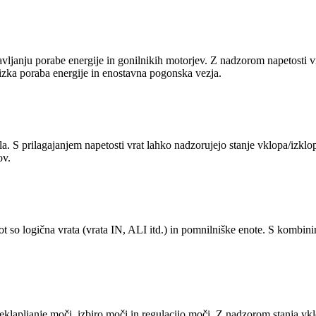
vljanju porabe energije in gonilnikih motorjev. Z nadzorom napetosti vr
nizka poraba energije in enostavna pogonska vezja.
. S prilagajanjem napetosti vrat lahko nadzorujejo stanje vklopa/izklop
ov.
 kot so logična vrata (vrata IN, ALI itd.) in pomnilniške enote. S kom
eklapljanje moči, izbiro moči in regulacijo moči. Z nadzorom stanja 