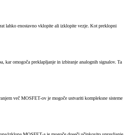
at lahko enostavno vklopite ali izklopite vezje. Kot preklopni
a, kar omogoča preklapljanje in izbiranje analognih signalov. Ta
biniranjem več MOSFET-ov je mogoče ustvariti kompleksne sisteme
vklopa/izklopa MOSFET-a je mogoče doseči učinkovito upravljanje