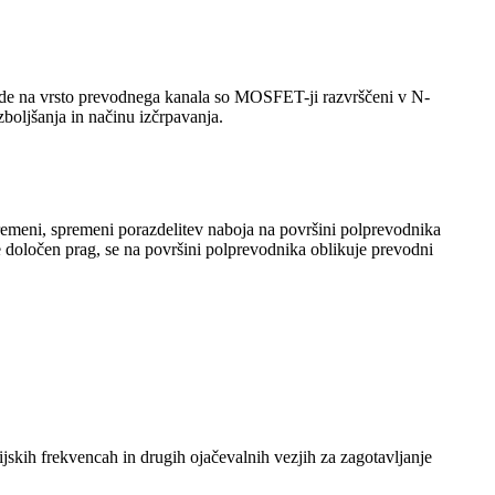
Glede na vrsto prevodnega kanala so MOSFET-ji razvrščeni v N-
boljšanja in načinu izčrpavanja.
remeni, spremeni porazdelitev naboja na površini polprevodnika
 določen prag, se na površini polprevodnika oblikuje prevodni
jskih frekvencah in drugih ojačevalnih vezjih za zagotavljanje