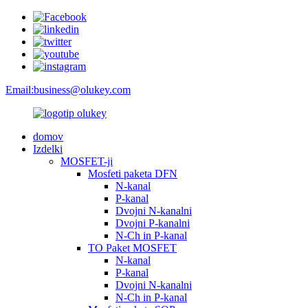
Email:
business@olukey.com
domov
Izdelki
MOSFET-ji
Mosfeti paketa DFN
N-kanal
P-kanal
Dvojni N-kanalni
Dvojni P-kanalni
N-Ch in P-kanal
TO Paket MOSFET
N-kanal
P-kanal
Dvojni N-kanalni
N-Ch in P-kanal