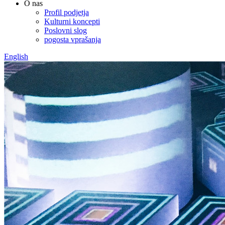
O nas
Profil podjetja
Kulturni koncepti
Poslovni slog
pogosta vprašanja
English