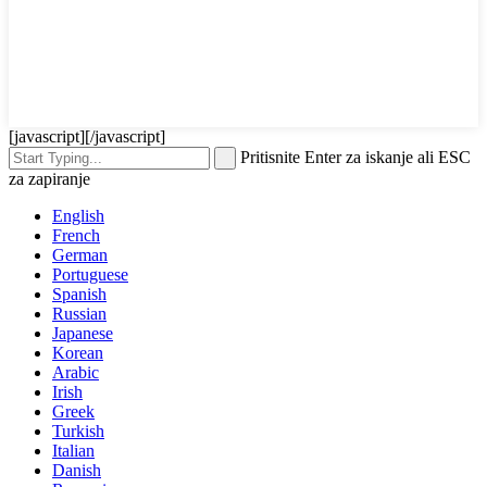
[javascript]
[/javascript]
Pritisnite Enter za iskanje ali ESC
za zapiranje
English
French
German
Portuguese
Spanish
Russian
Japanese
Korean
Arabic
Irish
Greek
Turkish
Italian
Danish