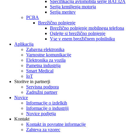
Specifikacija avtomobila serije BAT32A
Serija krmiljenja motorja
Serija meritev
PCBA
Brezžično polnjenje
Brezžično polnjenje mobilnega telefona
Oglejte si brezžično polnjenje
Vse v enem brezžičnem polnilniku
Aplikacija
Zabavna elektronika
Varnostne komunikacije
Elektronika za vozila
Pametna industrija
Smart Medical
IoT
Storitve in partnerji
Servisna podpora
Zadružni partner
Novice
Informacije o izdelkih
Informacije o industriji
Novice podjetja
Kontakt
Kontakt in povratne informacije
Zahteva za vzorec