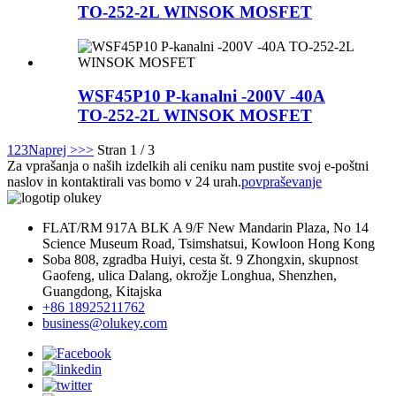
TO-252-2L WINSOK MOSFET
WSF45P10 P-kanalni -200V -40A
TO-252-2L WINSOK MOSFET
1
2
3
Naprej >
>>
Stran 1 / 3
Za vprašanja o naših izdelkih ali ceniku nam pustite svoj e-poštni
naslov in kontaktirali vas bomo v 24 urah.
povpraševanje
FLAT/RM 917A BLK A 9/F New Mandarin Plaza, No 14
Science Museum Road, Tsimshatsui, Kowloon Hong Kong
Soba 808, zgradba Huiyi, cesta št. 9 Zhongxin, skupnost
Gaofeng, ulica Dalang, okrožje Longhua, Shenzhen,
Guangdong, Kitajska
+86 18925211762
business@olukey.com