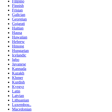
Filipino
Finnish
Frisian
Galician
Georgian
Gujarati
Haitian
Hausa
Hawaiian
Hebrew
Hmong
Hungarian
Icelandic
Igbo
Javanese
Kannada
Kazakh
Khmer
Kurdish
Kyrgyz
Latin
Latvian
Lithuanian
Luxembou..
Macedonian