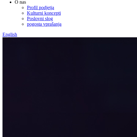
O nas
Profil podjetja
Kulturni koncepti
Poslovni slog
pogosta vprašanja
English