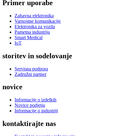
Primer uporabe
Zabavna elektronika
Varnostne komunikacije
Elektronika za vozila
Pametna industrija
Smart Medical
IoT
storitev in sodelovanje
Servisna podpora
Zadružni partner
novice
Informacije o izdelkih
Novice podjetja
Informacije o industriji
kontaktirajte nas