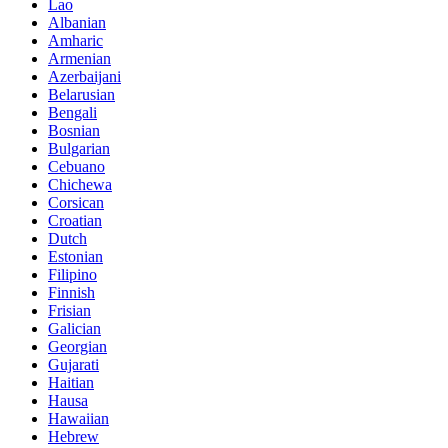
Lao
Albanian
Amharic
Armenian
Azerbaijani
Belarusian
Bengali
Bosnian
Bulgarian
Cebuano
Chichewa
Corsican
Croatian
Dutch
Estonian
Filipino
Finnish
Frisian
Galician
Georgian
Gujarati
Haitian
Hausa
Hawaiian
Hebrew