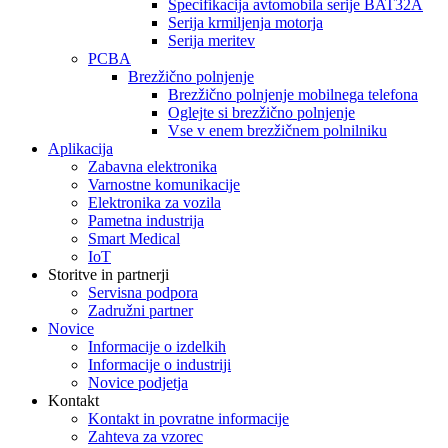
Specifikacija avtomobila serije BAT32A
Serija krmiljenja motorja
Serija meritev
PCBA
Brezžično polnjenje
Brezžično polnjenje mobilnega telefona
Oglejte si brezžično polnjenje
Vse v enem brezžičnem polnilniku
Aplikacija
Zabavna elektronika
Varnostne komunikacije
Elektronika za vozila
Pametna industrija
Smart Medical
IoT
Storitve in partnerji
Servisna podpora
Zadružni partner
Novice
Informacije o izdelkih
Informacije o industriji
Novice podjetja
Kontakt
Kontakt in povratne informacije
Zahteva za vzorec