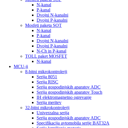
N-kanal
P-kanal
Dvojni N-kanalni
Dvojni P-kanalni
Mosfeti paketa SOT
N-kanal
P-kanal
Dvojni N-kanalni
Dvojni P-kanalni
N-Ch in P-kanal
TOLL paket MOSFET
N-kanal
MCU-ji
8-bitni mikrokontrolerji
Serija 8051
Serija RISC
Serija gospodinjskih aparatov ADC
Serija gospodinjskih aparatov Touch
IH elektromagnetno ogrevanje
Serija meritev
32-bitni mikrokontrolerji
Univerzalna serija
Serija gospodinjskih aparatov ADC
Specifikacija avtomobila serije BAT32A