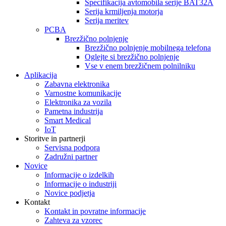
Specifikacija avtomobila serije BAT32A
Serija krmiljenja motorja
Serija meritev
PCBA
Brezžično polnjenje
Brezžično polnjenje mobilnega telefona
Oglejte si brezžično polnjenje
Vse v enem brezžičnem polnilniku
Aplikacija
Zabavna elektronika
Varnostne komunikacije
Elektronika za vozila
Pametna industrija
Smart Medical
IoT
Storitve in partnerji
Servisna podpora
Zadružni partner
Novice
Informacije o izdelkih
Informacije o industriji
Novice podjetja
Kontakt
Kontakt in povratne informacije
Zahteva za vzorec