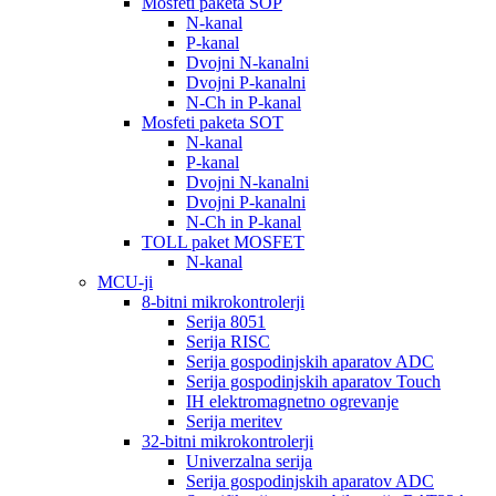
Mosfeti paketa SOP
N-kanal
P-kanal
Dvojni N-kanalni
Dvojni P-kanalni
N-Ch in P-kanal
Mosfeti paketa SOT
N-kanal
P-kanal
Dvojni N-kanalni
Dvojni P-kanalni
N-Ch in P-kanal
TOLL paket MOSFET
N-kanal
MCU-ji
8-bitni mikrokontrolerji
Serija 8051
Serija RISC
Serija gospodinjskih aparatov ADC
Serija gospodinjskih aparatov Touch
IH elektromagnetno ogrevanje
Serija meritev
32-bitni mikrokontrolerji
Univerzalna serija
Serija gospodinjskih aparatov ADC