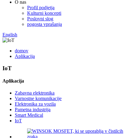
O nas
Profil podjetja
Kulturni koncepti
Poslovni slog
pogosta vprašanja
English
domov
Aplikacija
IoT
Aplikacija
Zabavna elektronika
Varnostne komunikacije
Elektronika za vozila
Pametna industrija
Smart Medical
IoT