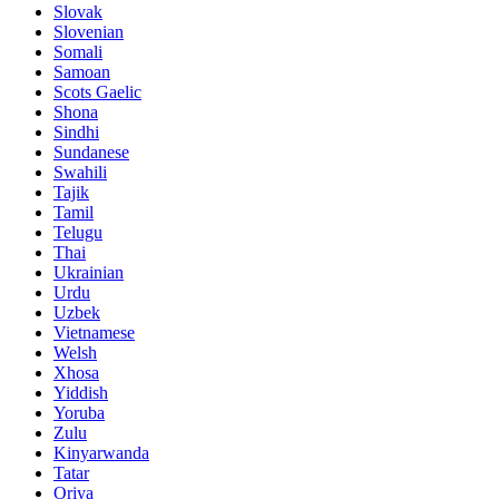
Slovak
Slovenian
Somali
Samoan
Scots Gaelic
Shona
Sindhi
Sundanese
Swahili
Tajik
Tamil
Telugu
Thai
Ukrainian
Urdu
Uzbek
Vietnamese
Welsh
Xhosa
Yiddish
Yoruba
Zulu
Kinyarwanda
Tatar
Oriya