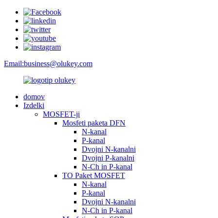
Email:
business@olukey.com
domov
Izdelki
MOSFET-ji
Mosfeti paketa DFN
N-kanal
P-kanal
Dvojni N-kanalni
Dvojni P-kanalni
N-Ch in P-kanal
TO Paket MOSFET
N-kanal
P-kanal
Dvojni N-kanalni
N-Ch in P-kanal