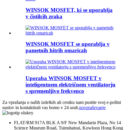
WINSOK MOSFET, ki se uporablja
v čistilcih zraka
WINSOK MOSFET se uporablja v
pametnih hitrih omaricah
Uporaba WINSOK MOSFET v
inteligentnem električnem ventilatorju
s spremenljivo frekvenco
Za vprašanja o naših izdelkih ali ceniku nam pustite svoj e-poštni
naslov in kontaktirali vas bomo v 24 urah.
povpraševanje
FLAT/RM 917A BLK A 9/F New Mandarin Plaza, No 14
Science Museum Road, Tsimshatsui, Kowloon Hong Kong