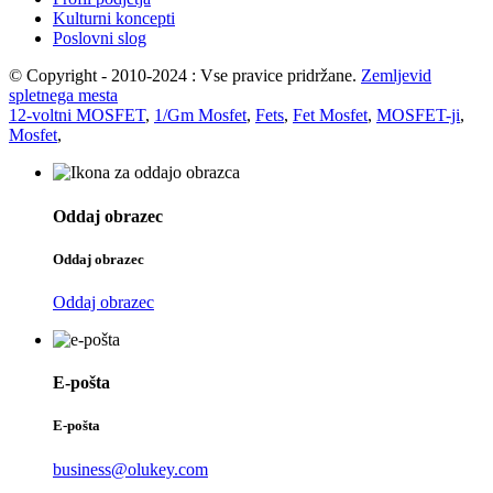
Kulturni koncepti
Poslovni slog
© Copyright - 2010-2024 : Vse pravice pridržane.
Zemljevid
spletnega mesta
12-voltni MOSFET
,
1/Gm Mosfet
,
Fets
,
Fet Mosfet
,
MOSFET-ji
,
Mosfet
,
Oddaj obrazec
Oddaj obrazec
Oddaj obrazec
E-pošta
E-pošta
business@olukey.com