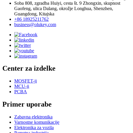
Soba 808, zgradba Huiyi, cesta št. 9 Zhongxin, skupnost
Gaofeng, ulica Dalang, okrožje Longhua, Shenzhen,
Guangdong, Kitajska
+86 18925211762
business@olukey.com
Center za izdelke
MOSFET-ji
MCU-ji
PCBA
Primer uporabe
Zabavna elektronika
Varnostne komunikacije
Elektronika za vozila
Pametna industrija