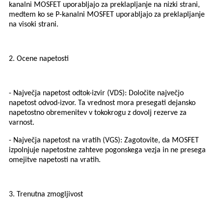
kanalni MOSFET uporabljajo za preklapljanje na nizki strani,
medtem ko se P-kanalni MOSFET uporabljajo za preklapljanje
na visoki strani.
2. Ocene napetosti
- Največja napetost odtok-izvir (VDS): Določite največjo
napetost odvod-izvor. Ta vrednost mora presegati dejansko
napetostno obremenitev v tokokrogu z dovolj rezerve za
varnost.
- Največja napetost na vratih (VGS): Zagotovite, da MOSFET
izpolnjuje napetostne zahteve pogonskega vezja in ne presega
omejitve napetosti na vratih.
3. Trenutna zmogljivost