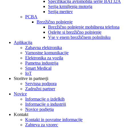
Specifikacija avtomobila serije BAT32A
Serija krmiljenja motorja
Serija meritev
PCBA
Brezžično polnjenje
Brezžično polnjenje mobilnega telefona
Oglejte si brezžično polnjenje
Vse v enem brezžičnem polnilniku
Aplikacija
Zabavna elektronika
Varnostne komunikacije
Elektronika za vozila
Pametna industrija
Smart Medical
IoT
Storitve in partnerji
Servisna podpora
Zadružni partner
Novice
Informacije o izdelkih
Informacije o industriji
Novice podjetja
Kontakt
Kontakt in povratne informacije
Zahteva za vzorec