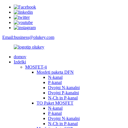
Email:
business@olukey.com
domov
Izdelki
MOSFET-ji
Mosfeti paketa DFN
N-kanal
P-kanal
Dvojni N-kanalni
Dvojni P-kanalni
N-Ch in P-kanal
TO Paket MOSFET
N-kanal
P-kanal
Dvojni N-kanalni
N-Ch in P-kanal