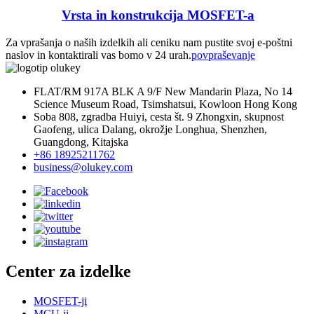
Vrsta in konstrukcija MOSFET-a
Za vprašanja o naših izdelkih ali ceniku nam pustite svoj e-poštni
naslov in kontaktirali vas bomo v 24 urah.
povpraševanje
FLAT/RM 917A BLK A 9/F New Mandarin Plaza, No 14
Science Museum Road, Tsimshatsui, Kowloon Hong Kong
Soba 808, zgradba Huiyi, cesta št. 9 Zhongxin, skupnost
Gaofeng, ulica Dalang, okrožje Longhua, Shenzhen,
Guangdong, Kitajska
+86 18925211762
business@olukey.com
Center za izdelke
MOSFET-ji
MCU-ji