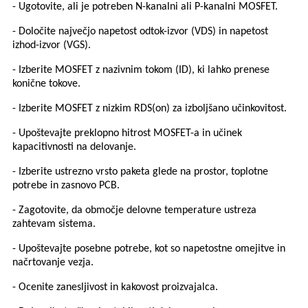
- Ugotovite, ali je potreben N-kanalni ali P-kanalni MOSFET.
- Določite največjo napetost odtok-izvor (VDS) in napetost
izhod-izvor (VGS).
- Izberite MOSFET z nazivnim tokom (ID), ki lahko prenese
konične tokove.
- Izberite MOSFET z nizkim RDS(on) za izboljšano učinkovitost.
- Upoštevajte preklopno hitrost MOSFET-a in učinek
kapacitivnosti na delovanje.
- Izberite ustrezno vrsto paketa glede na prostor, toplotne
potrebe in zasnovo PCB.
- Zagotovite, da območje delovne temperature ustreza
zahtevam sistema.
- Upoštevajte posebne potrebe, kot so napetostne omejitve in
načrtovanje vezja.
- Ocenite zanesljivost in kakovost proizvajalca.