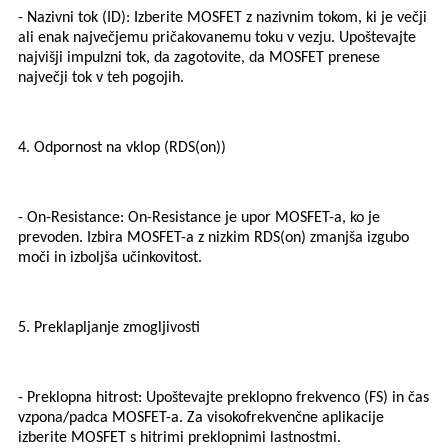
- Nazivni tok (ID): Izberite MOSFET z nazivnim tokom, ki je večji
ali enak največjemu pričakovanemu toku v vezju. Upoštevajte
najvišji impulzni tok, da zagotovite, da MOSFET prenese
največji tok v teh pogojih.
4. Odpornost na vklop (RDS(on))
- On-Resistance: On-Resistance je upor MOSFET-a, ko je
prevoden. Izbira MOSFET-a z nizkim RDS(on) zmanjša izgubo
moči in izboljša učinkovitost.
5. Preklapljanje zmogljivosti
- Preklopna hitrost: Upoštevajte preklopno frekvenco (FS) in čas
vzpona/padca MOSFET-a. Za visokofrekvenčne aplikacije
izberite MOSFET s hitrimi preklopnimi lastnostmi.