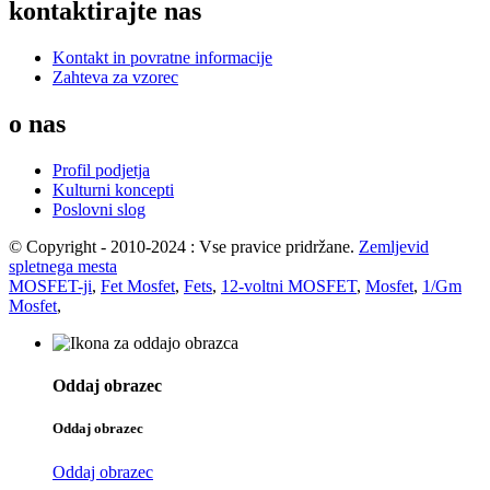
kontaktirajte nas
Kontakt in povratne informacije
Zahteva za vzorec
o nas
Profil podjetja
Kulturni koncepti
Poslovni slog
© Copyright - 2010-2024 : Vse pravice pridržane.
Zemljevid
spletnega mesta
MOSFET-ji
,
Fet Mosfet
,
Fets
,
12-voltni MOSFET
,
Mosfet
,
1/Gm
Mosfet
,
Oddaj obrazec
Oddaj obrazec
Oddaj obrazec