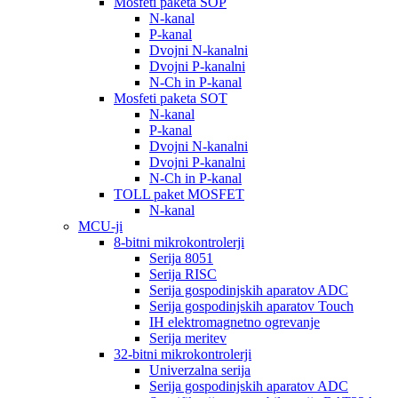
Mosfeti paketa SOP
N-kanal
P-kanal
Dvojni N-kanalni
Dvojni P-kanalni
N-Ch in P-kanal
Mosfeti paketa SOT
N-kanal
P-kanal
Dvojni N-kanalni
Dvojni P-kanalni
N-Ch in P-kanal
TOLL paket MOSFET
N-kanal
MCU-ji
8-bitni mikrokontrolerji
Serija 8051
Serija RISC
Serija gospodinjskih aparatov ADC
Serija gospodinjskih aparatov Touch
IH elektromagnetno ogrevanje
Serija meritev
32-bitni mikrokontrolerji
Univerzalna serija
Serija gospodinjskih aparatov ADC