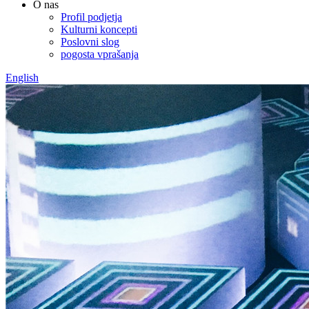
O nas
Profil podjetja
Kulturni koncepti
Poslovni slog
pogosta vprašanja
English